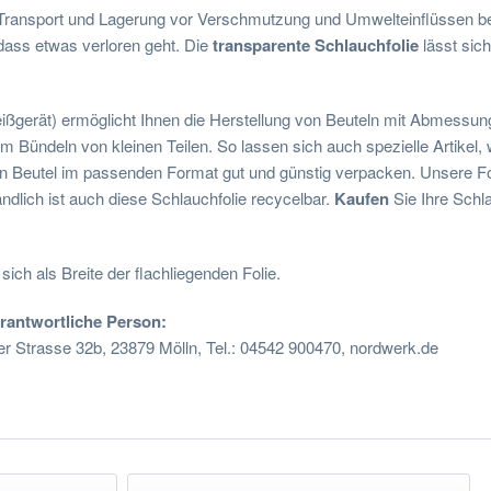
 Transport und Lagerung vor Verschmutzung und Umwelteinflüssen best
 dass etwas verloren geht. Die
transparente Schlauchfolie
lässt sic
gerät) ermöglicht Ihnen die Herstellung von Beuteln mit Abmessunge
m Bündeln von kleinen Teilen. So lassen sich auch spezielle Artikel,
ten Beutel im passenden Format gut und günstig verpacken. Unsere F
dlich ist auch diese Schlauchfolie recycelbar.
Kaufen
Sie Ihre Schla
ich als Breite der flachliegenden Folie.
erantwortliche Person:
trasse 32b, 23879 Mölln, Tel.: 04542 900470, nordwerk.de