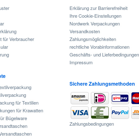
uster
Erklärung zur Barrierefreiheit
Ihre Cookie-Einstellungen
ar
Nordwerk Verpackungen
rklärung
Versandkosten
t für Verbraucher
Zahlungsmöglichkeiten
ular
rechtliche Vorabinformationen
rung
Geschäfts- und Lieferbedingungen
Impressum
te
Sichere Zahlungsmethoden
extilverpackung
ilverpackung
ckung für Textilien
kungen für Krawatten
für Bügelware
Zahlungsbedingungen
ersandtaschen
 Versandtaschen