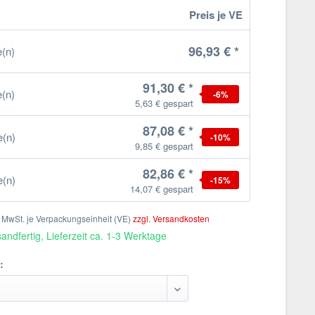
Preis je VE
96,93 € *
e(n)
91,30 € *
e(n)
-6
%
5,63 € gespart
87,08 € *
e(n)
-10
%
9,85 € gespart
82,86 € *
e(n)
-15
%
14,07 € gespart
l. MwSt. je Verpackungseinheit (VE)
zzgl. Versandkosten
andfertig, Lieferzeit ca. 1-3 Werktage
: