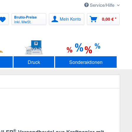
Service/Hilfe
Brutto-Preise
Mein Konto
0,00 € *
inkl. MwSt.
Druck
Sonderaktionen
®