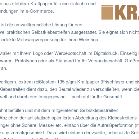
s stabilem Kraftpapier für eine einfache und
sendungen im e-Commerce.
ist die umweltfreundliche Lösung für den
wei praktischen Selbstklebestreifen ausgestattet. Sie eignet sich nic
 perfekte Mehrwegverpackung für Ihren Webshop.
iler mit Ihrem Logo oder Werbebotschaft im Digitaldruck. Einseitig 
ionswaren, Prototypen oder als Standard für Ihr Versandgeschäft. Grö
 an.
tigem, extrem reißfestem 135 g/qm Kraftpapier (Frischfaser und bis
e Klebestreifen dient dazu, den Beutel wieder zu verschließen, wenn
lt und durch den Imagegewinn ... auch gut für Ihr Geschäft.
nt befüllen und mit dem mitgelieferten Selbstklebestreifen
 Abziehen der antistatisch optimierten Abdeckung des Klebestreifens
er ohne Schere, Messer etc. einfach über die Aufreißperforation (mit
ckung zurückgeschickt. Dazu wird einfach der zweite, unbenutzte Selb