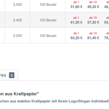
ab 1
ab 10
a
3.500
100 Beutel
51,60 €
49,20 €
48
ab 1
ab 10
a
2.400
100 Beutel
61,20 €
57,20 €
54
ab 1
ab 10
a
2.000
100 Beutel
83,20 €
81,40 €
79
FAQ
3
n aus Kraftpapier"
en aus stabilen Kraftpapier mit Ihrem Logo/Slogan individuell