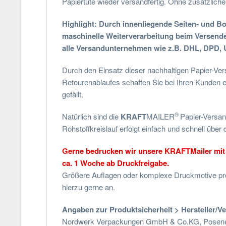
Papiertüte wieder versandfertig. Ohne zusätzliche
Highlight: Durch innenliegende Seiten- und Bod
maschinelle Weiterverarbeitung beim Versende
alle Versandunternehmen wie z.B. DHL, DPD,
Durch den Einsatz dieser nachhaltigen Papier-V
Retourenablaufes schaffen Sie bei Ihren Kunden ein
gefällt.
®
Natürlich sind die
KRAFT
MAILER
Papier-Versan
Rohstoffkreislauf erfolgt einfach und schnell über 
Gerne bedrucken wir unsere KRAFTMailer mit I
ca. 1 Woche ab Druckfreigabe.
Größere Auflagen oder komplexe Druckmotive pro
hierzu gerne an.
Angaben zur Produktsicherheit > Hersteller/V
Nordwerk Verpackungen GmbH & Co.KG, Posener S