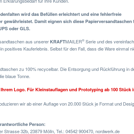
n Erklärungsbedarf für Ihre Kunden.
enfalten wird das Befüllen erleichtert und eine fehlerfreie
r gewährleistet. Damit eignen sich diese Papierversandtaschen 
 UPS oder GLS.
®
ersandtaschen aus unserer
KRAFT
MAILER
Serie und des vereinfach
 positives Kauferlebnis. Selbst für den Fall, dass die Ware einmal ni
dtaschen zu 100% recycelbar. Die Entsorgung und Rückführung in d
die blaue Tonne.
hrem Logo. Für Kleinstauflagen und Prototyping ab 100 Stück im
duzieren wir ab einer Auflage von 20.000 Stück je Format und Desi
erantwortliche Person:
trasse 32b, 23879 Mölln, Tel.: 04542 900470, nordwerk.de