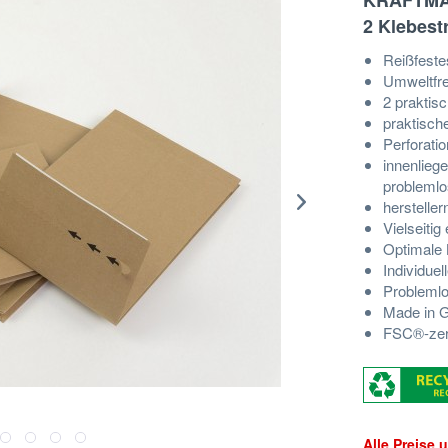
KRAFTMA
2 Klebest
Reißfeste
Umweltfreu
2 praktis
praktisch
Perforati
innenliege
problemlo
herstelle
Vielseitig
Optimale 
Individue
Problemlo
Made in 
FSC®-zerti
Alle Preise