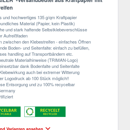
ILER
-Versandbeutel aus Kraftpapier mit
reifen
s und hochwertiges 135 g/qm Kraftpapier
ndliches Material (Papier, kein Plastik)
che und stark haftende Selbstklebeverschlüsse
er Aufreißfaden
on zwischen den Klebestreifen - einfaches Öffnen
nde Boden- und Seitenfalte: einfach zu befüllen,
ses handling auf Transportbändern etc.
rneutrale Materialhinweise (TRIMAN-Logo)
 einsetzbar dank Bodenfalte und Seitenfalte
Klebewirkung auch bei extremer Witterung
ller Logodruck ab 100 Stück möglich!!
se Entsorgung und zu 100% recycelbar
Germany
fiziert
 und Varianten ansehen