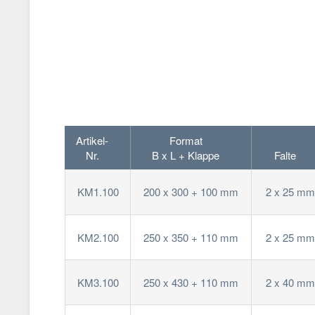
Artikel-
Format
Nr.
B x L + Klappe
Falte
KM1.100
200 x 300 + 100 mm
2 x 25 mm
KM2.100
250 x 350 + 110 mm
2 x 25 mm
KM3.100
250 x 430 + 110 mm
2 x 40 mm