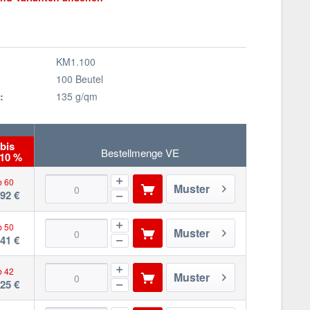
KM1.100
100 Beutel
:
135 g/qm
bis
Bestellmenge VE
 10 %
b 60
Muster
,92 €
b 50
Muster
,41 €
b 42
Muster
,25 €