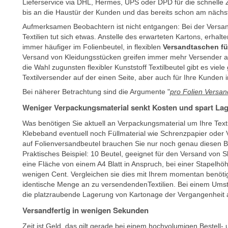
Lieferservice via DHL, Hermes, UPS oder DPD für die schnelle Z
bis an die Haustür der Kunden und das bereits schon am nächs
Aufmerksamen Beobachtern ist nicht entgangen: Bei der Versa
Textilien tut sich etwas. Anstelle des erwarteten Kartons, erhalt
immer häufiger im Folienbeutel, in flexiblen
Versandtaschen für
Versand von Kleidungsstücken greifen immer mehr Versender au
die Wahl zugunsten flexibler Kunststoff Textilbeutel gibt es viele
Textilversender auf der einen Seite, aber auch für Ihre Kunden
Bei näherer Betrachtung sind die Argumente "
pro Folien Versan
Weniger Verpackungsmaterial senkt Kosten und spart Lag
Was benötigen Sie aktuell an Verpackungsmaterial um Ihre Texti
Klebeband eventuell noch Füllmaterial wie Schrenzpapier oder
auf Folienversandbeutel brauchen Sie nur noch genau diesen Be
Praktisches Beispiel: 10 Beutel, geeignet für den Versand von 
eine Fläche von einem A4 Blatt in Anspruch, bei einer Stapelhö
wenigen Cent. Vergleichen sie dies mit Ihrem momentan benötig
identische Menge an zu versendendenTextilien. Bei einem Umst
die platzraubende Lagerung von Kartonage der Vergangenheit 
Versandfertig in wenigen Sekunden
Zeit ist Geld, das gilt gerade bei einem hochvolumigen Bestel