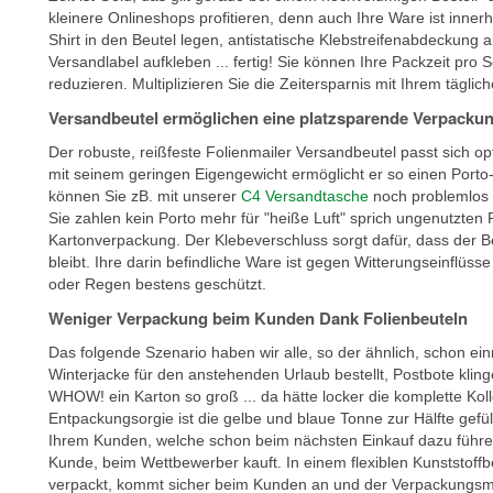
kleinere Onlineshops profitieren, denn auch Ihre Ware ist inne
Shirt in den Beutel legen, antistatische Klebstreifenabdeckung 
Versandlabel aufkleben ... fertig! Sie können Ihre Packzeit pr
reduzieren. Multiplizieren Sie die Zeitersparnis mit Ihrem tägl
Versandbeutel ermöglichen eine platzsparende Verpacku
Der robuste, reißfeste Folienmailer Versandbeutel passt sich op
mit seinem geringen Eigengewicht ermöglicht er so einen Porto-
können Sie zB. mit unserer
C4 Versandtasche
noch problemlos 
Sie zahlen kein Porto mehr für "heiße Luft" sprich ungenutzten 
Kartonverpackung. Der Klebeverschluss sorgt dafür, dass der Be
bleibt. Ihre darin befindliche Ware ist gegen Witterungseinflüs
oder Regen bestens geschützt.
Weniger Verpackung beim Kunden Dank Folienbeuteln
Das folgende Szenario haben wir alle, so der ähnlich, schon ein
Winterjacke für den anstehenden Urlaub bestellt, Postbote kling
WHOW! ein Karton so groß ... da hätte locker die komplette Kol
Entpackungsorgie ist die gelbe und blaue Tonne zur Hälfte gefül
Ihrem Kunden, welche schon beim nächsten Einkauf dazu führen
Kunde, beim Wettbewerber kauft. In einem flexiblen Kunststoffb
verpackt, kommt sicher beim Kunden an und der Verpackungsmül