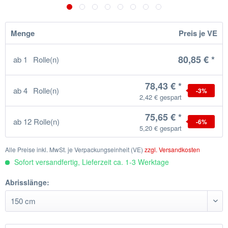
Menge
Preis je VE
80,85 € *
ab
1
Rolle(n)
78,43 € *
ab
4
Rolle(n)
-3
%
2,42 € gespart
75,65 € *
ab
12
Rolle(n)
-6
%
5,20 € gespart
Alle Preise inkl. MwSt. je Verpackungseinheit (VE)
zzgl. Versandkosten
Sofort versandfertig, Lieferzeit ca. 1-3 Werktage
Abrisslänge: