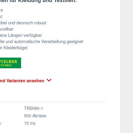
len für Kleidung und Textilien:
nt
kt
exibel und dennoch robust
ycelbar
ene Längen verfügbar
lle und automatische Verarbeitung geeignet
ür Kleiderbügel
 und Varianten ansehen
TKSH90-1
500 Abrisse
:
15 my