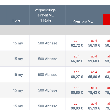
Verpackungs-
einheit VE
Folie
1 Rolle
Preis pro VE
-
ab 1
ab 4
a
15 my
500 Abrisse
62,72 €
56,19 €
50
ab 1
ab 4
a
15 my
500 Abrisse
66,32 €
59,68 €
53
ab 1
ab 4
a
15 my
500 Abrisse
68,27 €
65,86 €
63
ab 1
ab 4
a
15 my
500 Abrisse
80,85 €
78,43 €
75
ab 1
ab 4
a
15 my
500 Abrisse
90,03 €
85,19 €
79