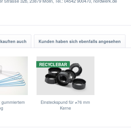
trasse 32b, 23879 Mölln, Tel.: 04542 900470, nordwerk.de
kauften auch
Kunden haben sich ebenfalls angesehen
RECYCLEBAR
t gummiertem
Einsteckspund für ⌀76 mm
eg
Kerne