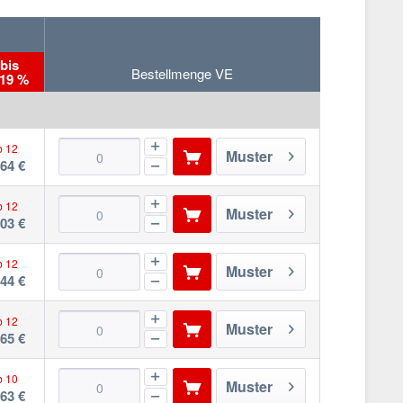
bis
Bestellmenge VE
 19 %
b 12
Muster
,64 €
b 12
Muster
,03 €
b 12
Muster
,44 €
b 12
Muster
,65 €
b 10
Muster
,63 €