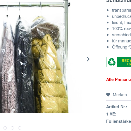
Schutzhül
transpare
unbedruc
leicht, fl
100% rec
verschied
für manue
Öffnung f
Alle Preise
Merken
Artikel-Nr.:
1 VE:
Folienstärke