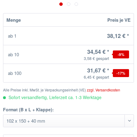
Menge
Preis je VE
38,12 € *
ab
1
34,54 € *
ab
10
-9
%
3,58 € gespart
31,67 € *
ab
100
-17
%
6,45 € gespart
Alle Preise inkl. MwSt. je Verpackungseinheit (VE)
zzgl. Versandkosten
Sofort versandfertig, Lieferzeit ca. 1-3 Werktage
Format (B x L + Klappe):